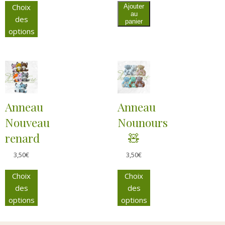
Choix
Ajouter
au
des
panier
options
Anneau
Anneau
Nouveau
Nounours
renard
🧸
3,50
€
3,50
€
Choix
Choix
des
des
options
options