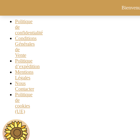
Bienvenu 
Politique
de
confidentialité
Conditions
Générales
de
Vente
Politique
d’expédition
Mentions
Légales
Nous
Contacter
Politique
de
cookies
(UE)