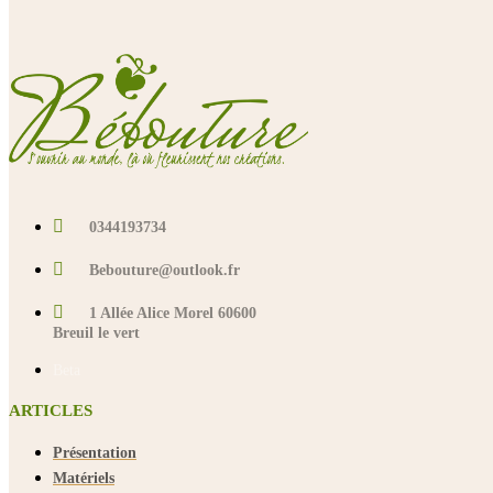
peuvent
être
choisies
sur
la
page
du
produit
0344193734
Bebouture@outlook.fr
1 Allée Alice Morel 60600
Breuil le vert
Beta
ARTICLES
Présentation
Matériels