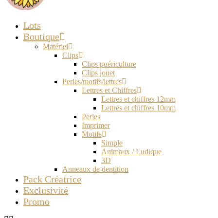
Lots
Boutique
Matériel
Clips
Clips puériculture
Clips jouet
Perles/motifs/lettres
Lettres et Chiffres
Lettres et chiffres 12mm
Lettres et chiffres 10mm
Perles
Imprimer
Motifs
Simple
Animaux / Ludique
3D
Anneaux de dentition
Pack Créatrice
Exclusivité
Promo