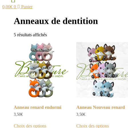
0,00
€
0
Panier
Anneaux de dentition
Trié
5 résultats affichés
par
popularité
Anneau renard endormi
Anneau Nouveau renard
3,50
€
3,50
€
Ce
Ce
Choix des options
Choix des options
produit
produit