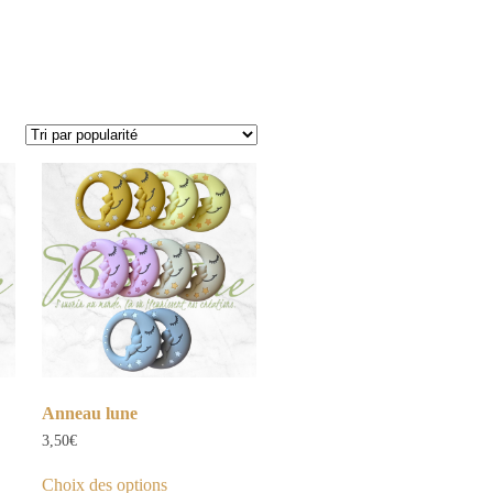
Anneau lune
3,50
€
Ce
Choix des options
produit