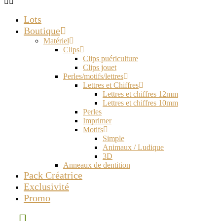
Lots
Boutique
Matériel
Clips
Clips puériculture
Clips jouet
Perles/motifs/lettres
Lettres et Chiffres
Lettres et chiffres 12mm
Lettres et chiffres 10mm
Perles
Imprimer
Motifs
Simple
Animaux / Ludique
3D
Anneaux de dentition
Pack Créatrice
Exclusivité
Promo