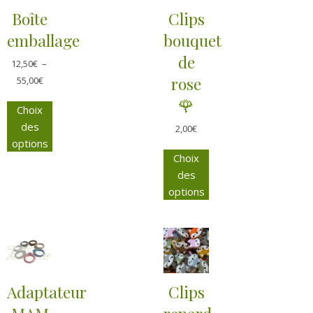
Boîte
Clips
emballage
bouquet
de
12,50
€
–
rose
55,00
€
🌹
Choix
des
2,00
€
options
Choix
des
options
Adaptateur
Clips