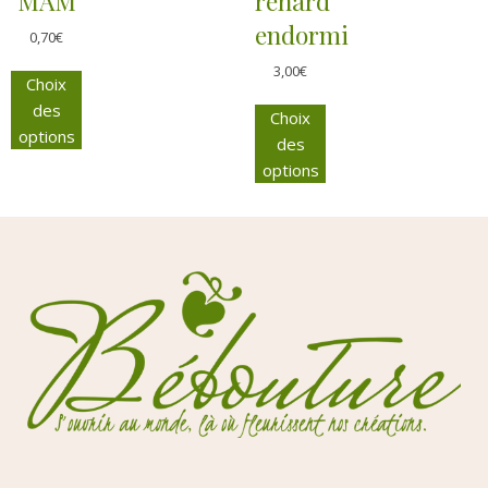
MAM
renard
endormi
0,70
€
3,00
€
Choix
des
Choix
options
des
options