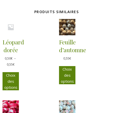
PRODUITS SIMILAIRES
Léopard
Feuille
dorée
d’automne
0,50
€
–
0,55
€
0,55
€
Choix
Choix
des
des
options
options