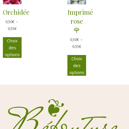
Orchidée
Imprimé
rose
0,50
€
–
🌹
0,55
€
0,50
€
–
Choix
0,55
€
des
options
Choix
des
options