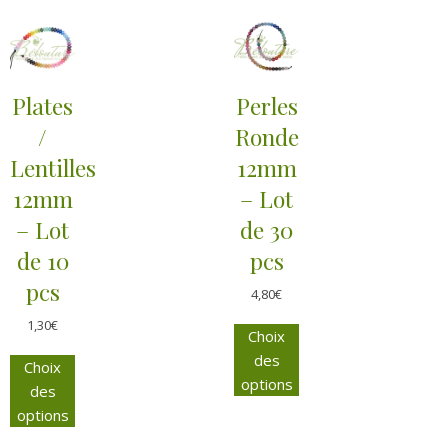
Plates
Perles
/
Ronde
Lentilles
12mm
12mm
– Lot
– Lot
de 30
de 10
pcs
pcs
4,80
€
1,30
€
Choix
des
Choix
options
des
options