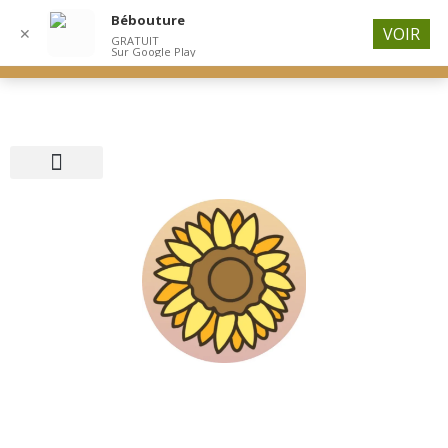
Bébouture
Bienvenu ! Les clients pro veuillez me contacter afin de
VOIR
✕
GRATUIT
bénéficier de la réduction.
Ignorer
Sur Google Play
Politique de confidentialité
Conditions Générales de Vente
Politique d’expédition
Mentions Légales
Nous Contacter
Politique de cookies (UE)