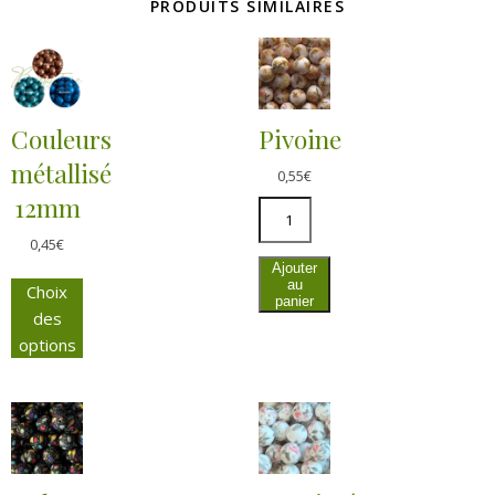
PRODUITS SIMILAIRES
Couleurs
Pivoine
métallisé
0,55
€
12mm
0,45
€
Ajouter
au
Choix
panier
des
options