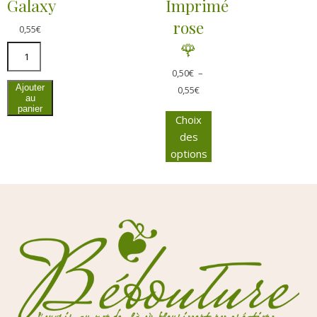
Galaxy
Imprimé
rose
0,55
€
🌹
0,50
€
–
Ajouter
0,55
€
au
panier
Choix
des
options