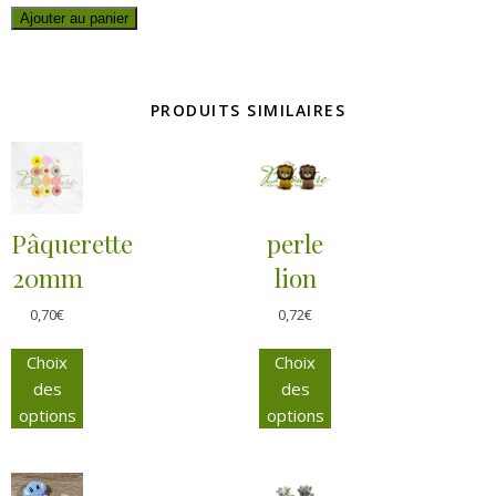
Ajouter au panier
PRODUITS SIMILAIRES
Pâquerette
perle
20mm
lion
0,70
€
0,72
€
Choix
Choix
des
des
options
options