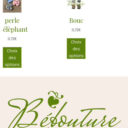
perle
Bouc
élèphant
0,72
€
0,72
€
Choix
des
Choix
options
des
options