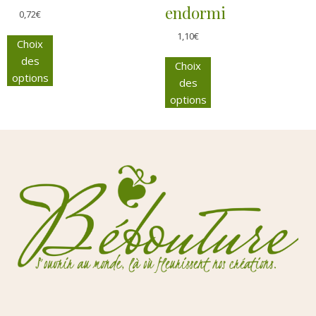
endormi
0,72
€
1,10
€
Choix
des
Choix
options
des
options