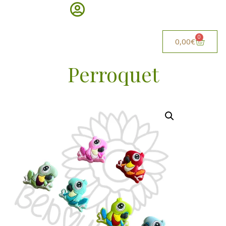
0
0,00
€
Perroquet