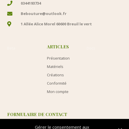
0344193734
Bebouture@outlook.fr
1 Allée Alice Morel 60600 Breuil le vert
ARTICLES
Beta
Docs
Présentation
Matériels
Créations
Conformité
Mon compte
FORMULAIRE DE CONTACT
Gérer le consentement aux