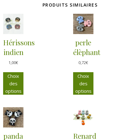
PRODUITS SIMILAIRES
Hérissons
perle
indien
élèphant
1,00
€
0,72
€
Choix
Choix
des
des
options
options
panda
Renard