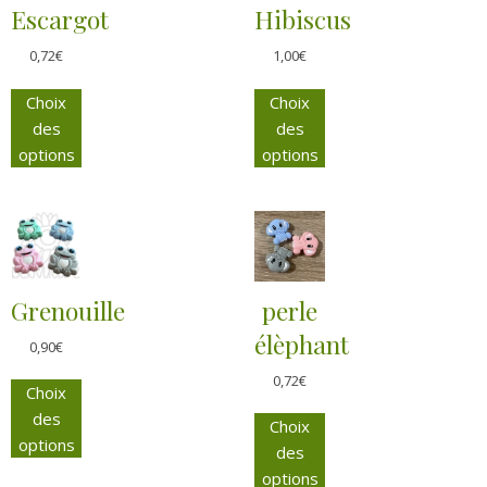
Escargot
Hibiscus
0,72
€
1,00
€
Choix
Choix
des
des
options
options
Grenouille
perle
élèphant
0,90
€
0,72
€
Choix
des
Choix
options
des
options