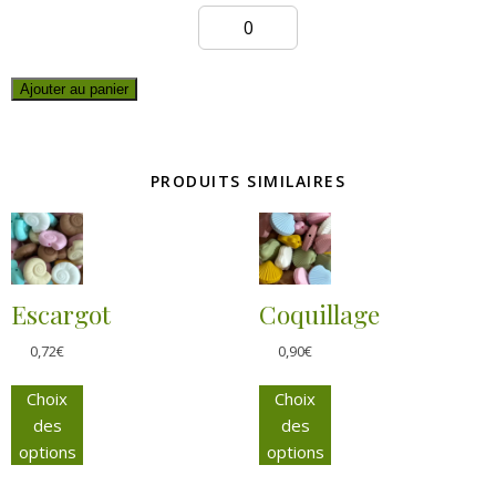
Ajouter au panier
PRODUITS SIMILAIRES
Escargot
Coquillage
0,72
€
0,90
€
Choix
Choix
des
des
options
options