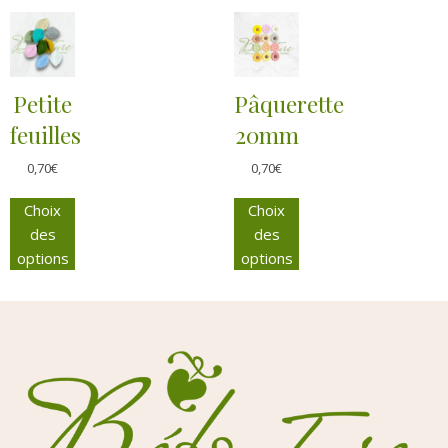
Petite
Pâquerette
feuilles
20mm
0,70
€
0,70
€
Choix
Choix
des
des
options
options