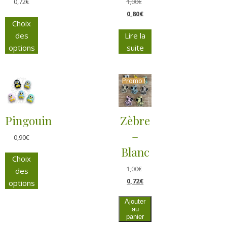
0,72
€
1,00
€
0,80
€
Choix
des
Lire la
options
suite
Promo !
Pingouin
Zèbre
–
0,90
€
Blanc
Choix
1,00
€
des
0,72
€
options
Ajouter
au
panier