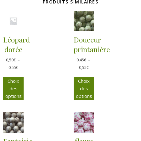
PRODUITS SIMILAIRES
Léopard
Douceur
dorée
printanière
0,50
€
–
0,45
€
–
0,55
€
0,55
€
Choix
Choix
des
des
options
options