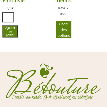
Fantaisie
fleurs
0,55
€
0,45
€
–
0,55
€
Choix
Ajouter
des
au
options
panier